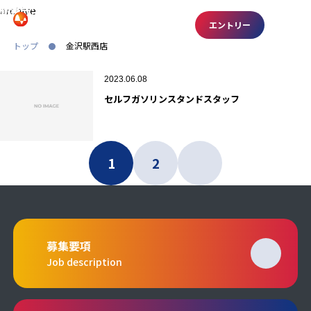
archive
勤務先:
金沢駅西店
エントリー
RECRUITING SITE
トップ
金沢駅西店
2023.06.08
セルフガソリンスタンドスタッフ
1
2
募集要項
Job description