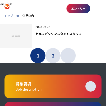
archive
勤務先:
伏見台店
エントリー
RECRUITING SITE
トップ
伏見台店
2023.06.22
セルフガソリンスタンドスタッフ
1
2
募集要項
Job description